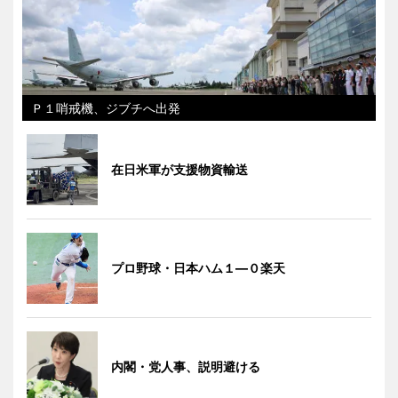
Ｐ１哨戒機、ジブチへ出発
在日米軍が支援物資輸送
プロ野球・日本ハム１―０楽天
内閣・党人事、説明避ける