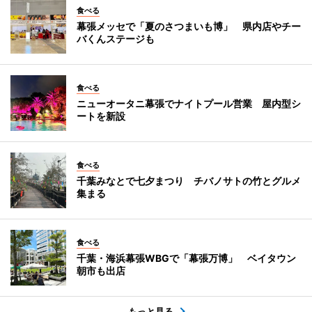
食べる
幕張メッセで「夏のさつまいも博」 県内店やチー
バくんステージも
食べる
ニューオータニ幕張でナイトプール営業 屋内型シ
ートを新設
食べる
千葉みなとで七夕まつり チバノサトの竹とグルメ
集まる
食べる
千葉・海浜幕張WBGで「幕張万博」 ベイタウン
朝市も出店
もっと見る