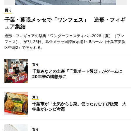
買う
千葉・幕張メッセで「ワンフェス」 造形・フィギ
ュア集結
造形・フィギュアの祭典「ワンダーフェスティバル2026［夏］（ワン
フェス）」が7月26日、幕張メッセ国際展示場1～8ホール（千葉市美浜
区中瀬2）で開かれる。
買う
千葉みなとの土産「千葉ポート饅頭」がゲームに
20年来の構想形に
買う
千葉市が「土気からし菜」使ったおむすび販売 大
学生がレシピ考案
買う