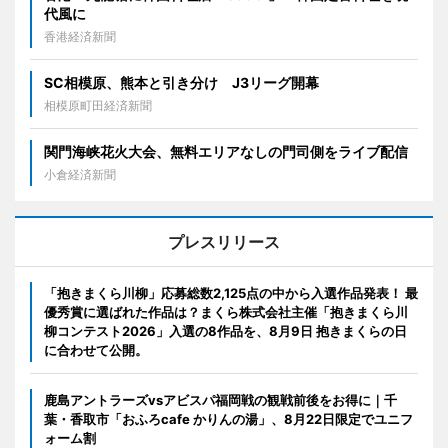
代風に
香港経済新聞
SC相模原、熊本と引き分け J3リーグ開幕
相模原町田経済新聞
関門海峡花火大会、無料エリアなしの門司側をライブ配信
小倉経済新聞
プレスリリース
「抱きまくら川柳」応募総数2,125点の中から入選作品発表！ 最
優秀賞に選ばれた作品は？まくら株式会社主催「抱きまくら川
柳コンテスト2026」入選の8作品を、8月9日 抱きまくらの日
に合わせて公開。
鹿島アントラーズvsアビスパ福岡戦の観戦前後をお得に｜千
葉・香取市「おふろcafe かりんの湯」、8月22日限定でユニフ
ォーム割