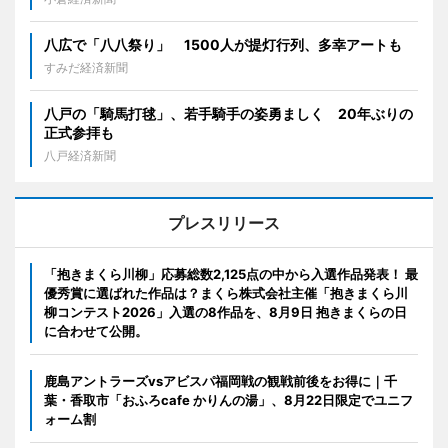
八広で「八八祭り」 1500人が提灯行列、多幸アートも
すみだ経済新聞
八戸の「騎馬打毬」、若手騎手の姿勇ましく 20年ぶりの
正式参拝も
八戸経済新聞
プレスリリース
「抱きまくら川柳」応募総数2,125点の中から入選作品発表！ 最
優秀賞に選ばれた作品は？まくら株式会社主催「抱きまくら川
柳コンテスト2026」入選の8作品を、8月9日 抱きまくらの日
に合わせて公開。
鹿島アントラーズvsアビスパ福岡戦の観戦前後をお得に｜千
葉・香取市「おふろcafe かりんの湯」、8月22日限定でユニフ
ォーム割