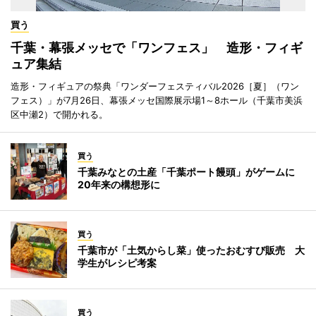
買う
千葉・幕張メッセで「ワンフェス」 造形・フィギ
ュア集結
造形・フィギュアの祭典「ワンダーフェスティバル2026［夏］（ワン
フェス）」が7月26日、幕張メッセ国際展示場1～8ホール（千葉市美浜
区中瀬2）で開かれる。
買う
千葉みなとの土産「千葉ポート饅頭」がゲームに
20年来の構想形に
買う
千葉市が「土気からし菜」使ったおむすび販売 大
学生がレシピ考案
買う