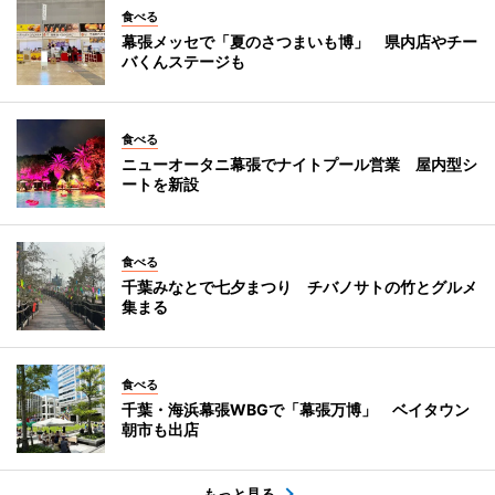
食べる
幕張メッセで「夏のさつまいも博」 県内店やチー
バくんステージも
食べる
ニューオータニ幕張でナイトプール営業 屋内型シ
ートを新設
食べる
千葉みなとで七夕まつり チバノサトの竹とグルメ
集まる
食べる
千葉・海浜幕張WBGで「幕張万博」 ベイタウン
朝市も出店
もっと見る