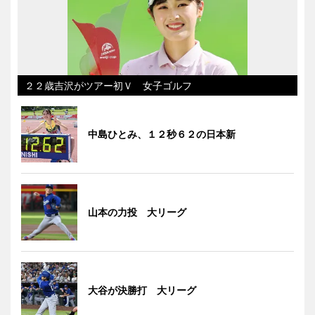
２２歳吉沢がツアー初Ｖ 女子ゴルフ
中島ひとみ、１２秒６２の日本新
山本の力投 大リーグ
大谷が決勝打 大リーグ