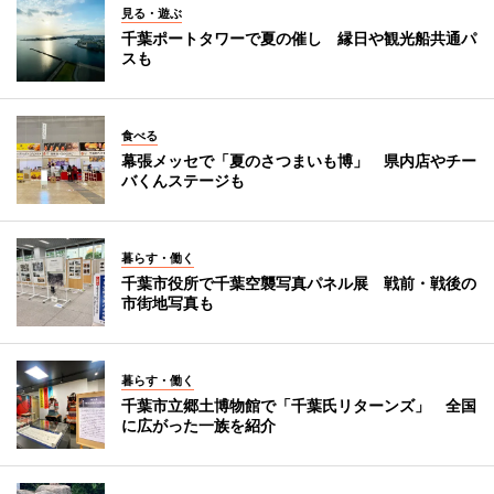
見る・遊ぶ
千葉ポートタワーで夏の催し 縁日や観光船共通パ
スも
食べる
幕張メッセで「夏のさつまいも博」 県内店やチー
バくんステージも
暮らす・働く
千葉市役所で千葉空襲写真パネル展 戦前・戦後の
市街地写真も
暮らす・働く
千葉市立郷土博物館で「千葉氏リターンズ」 全国
に広がった一族を紹介