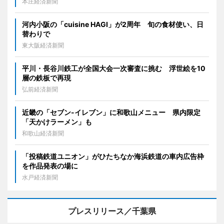
本庄経済新聞
河内小阪の「cuisine HAGI」が2周年 旬の食材使い、日
替わりで
東大阪経済新聞
平川・長谷川鉄工が全国大会一次審査に挑む 浮世絵を10
層の鉄板で再現
弘前経済新聞
近畿の「セブン-イレブン」に和歌山メニュー 県内限定
「天かけラーメン」も
和歌山経済新聞
「投稿鉄道ユニオン」がひたちなか海浜鉄道の車内広告枠
を作品発表の場に
水戸経済新聞
プレスリリース／千葉県