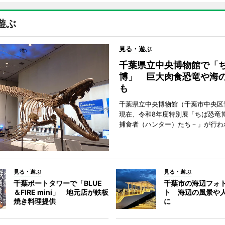
遊ぶ
見る・遊ぶ
千葉県立中央博物館で「
博」 巨大肉食恐竜や海
も
千葉県立中央博物館（千葉市中央区
現在、令和8年度特別展「ちば恐竜
捕食者（ハンター）たち－」が行わ
見る・遊ぶ
見る・遊ぶ
千葉ポートタワーで「BLUE
千葉市の海辺フォ
＆FIRE mini」 地元店が鉄板
ト 海辺の風景や
焼き料理提供
に