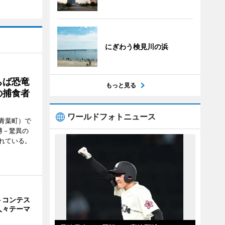
にぎわう検見川の浜
ちば恐竜
もっと見る
の捕食者
ワールドフォトニュース
青葉町）で
博－驚異の
れている。
トコンテス
人々テーマ