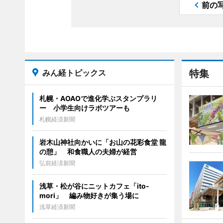
前の
みん経トピックス
特集
札幌・AOAOで進化学ぶスタンプラリ
ー 小学生向けラボツアーも
札幌経済新聞
岩木山神社向かいに「お山の花彩食堂 龍
の憩」 和食職人の夫婦が経営
弘前経済新聞
浅草・松が谷にニットカフェ「ito-
mori」 編み物好きが集う場に
浅草経済新聞