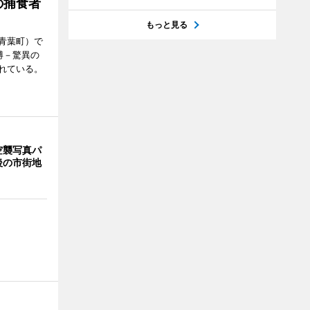
の捕食者
もっと見る
青葉町）で
博－驚異の
れている。
空襲写真パ
後の市街地