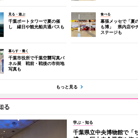
見る・遊ぶ
食べる
千葉ポートタワーで夏の催
幕張メッセで「夏
し 縁日や観光船共通パスも
も博」 県内店や
ステージも
暮らす・働く
千葉市役所で千葉空襲写真パ
ネル展 戦前・戦後の市街地
写真も
もっと見る
知る
学ぶ・知る
千葉県立中央博物館で「