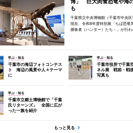
博」 巨大肉食恐竜や海
も
千葉県立中央博物館（千葉市中央区
現在、令和8年度特別展「ちば恐竜
捕食者（ハンター）たち－」が行わ
学ぶ・知る
学ぶ・知る
千葉市の海辺フォトコンテス
千葉市役所で千葉
ト 海辺の風景や人々テーマ
ネル展 戦前・戦
に
写真も
学ぶ・知る
千葉市立郷土博物館で「千葉
氏リターンズ」 全国に広が
った一族を紹介
もっと見る