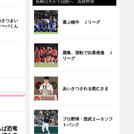
長崎日大が２回戦へ 高校野球
のさつまい
喜ぶ植中 Ｊリーグ
チーバくん
鹿島、逆転で白星発進 Ｊ
リーグ
あいさつされる悠仁さま
プロ野球・西武２―５ソフ
トバンク
ちば恐竜