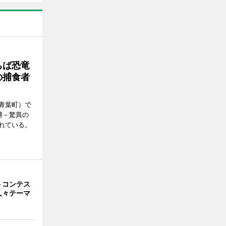
ちば恐竜
の捕食者
青葉町）で
博－驚異の
れている。
トコンテス
人々テーマ