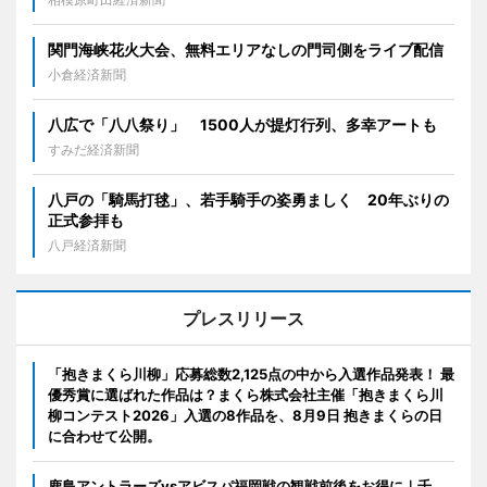
関門海峡花火大会、無料エリアなしの門司側をライブ配信
小倉経済新聞
八広で「八八祭り」 1500人が提灯行列、多幸アートも
すみだ経済新聞
八戸の「騎馬打毬」、若手騎手の姿勇ましく 20年ぶりの
正式参拝も
八戸経済新聞
プレスリリース
「抱きまくら川柳」応募総数2,125点の中から入選作品発表！ 最
優秀賞に選ばれた作品は？まくら株式会社主催「抱きまくら川
柳コンテスト2026」入選の8作品を、8月9日 抱きまくらの日
に合わせて公開。
鹿島アントラーズvsアビスパ福岡戦の観戦前後をお得に｜千