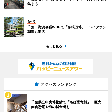
集まる
食べる
千葉・海浜幕張WBGで「幕張万博」 ベイタウン
朝市も出店
もっと見る
アクセスランキング
千葉県立中央博物館で「ちば恐竜博」 巨大
肉食恐竜や海の捕食者も