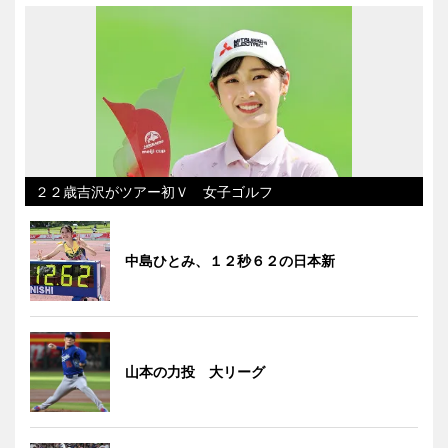
２２歳吉沢がツアー初Ｖ 女子ゴルフ
中島ひとみ、１２秒６２の日本新
山本の力投 大リーグ