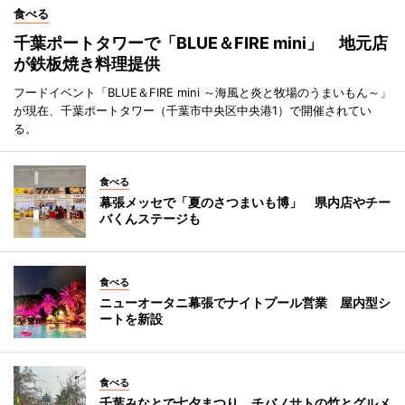
食べる
千葉ポートタワーで「BLUE＆FIRE mini」 地元店
が鉄板焼き料理提供
フードイベント「BLUE＆FIRE mini ～海風と炎と牧場のうまいもん～」
が現在、千葉ポートタワー（千葉市中央区中央港1）で開催されてい
る。
食べる
幕張メッセで「夏のさつまいも博」 県内店やチー
バくんステージも
食べる
ニューオータニ幕張でナイトプール営業 屋内型シ
ートを新設
食べる
千葉みなとで七夕まつり チバノサトの竹とグルメ