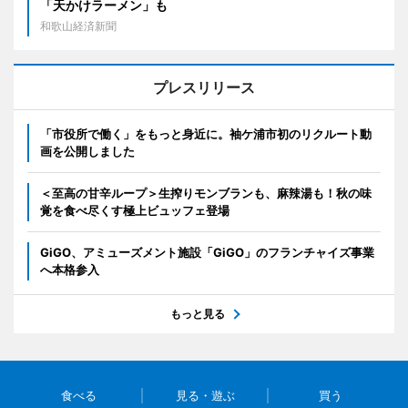
「天かけラーメン」も
和歌山経済新聞
プレスリリース
「市役所で働く」をもっと身近に。袖ケ浦市初のリクルート動
画を公開しました
＜至高の甘辛ループ＞生搾りモンブランも、麻辣湯も！秋の味
覚を食べ尽くす極上ビュッフェ登場
GiGO、アミューズメント施設「GiGO」のフランチャイズ事業
へ本格参入
もっと見る
食べる
見る・遊ぶ
買う