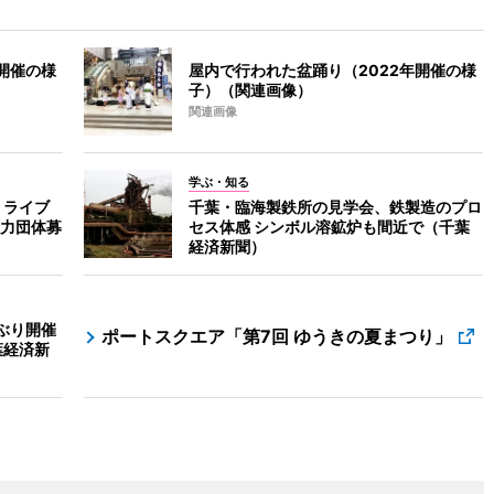
開催の様
屋内で行われた盆踊り（2022年開催の様
子）（関連画像）
関連画像
学ぶ・知る
 ライブ
千葉・臨海製鉄所の見学会、鉄製造のプロ
力団体募
セス体感 シンボル溶鉱炉も間近で（千葉
経済新聞）
ぶり開催
ポートスクエア「第7回 ゆうきの夏まつり」
葉経済新