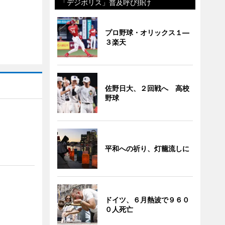
「デジポリス」普及呼び掛け
プロ野球・オリックス１―
３楽天
佐野日大、２回戦へ 高校
野球
平和への祈り、灯籠流しに
ドイツ、６月熱波で９６０
０人死亡