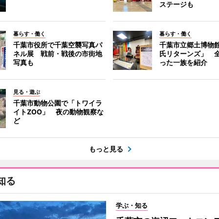
ステージも
暮らす・働く
暮らす・働く
千葉市役所で千葉空襲写真パ
千葉市立郷土博物
ネル展 戦前・戦後の市街地
氏リターンズ」 
写真も
った一族を紹介
見る・遊ぶ
千葉市動物公園で「トワイラ
イトZOO」 夜の動物観察な
ど
もっと見る
知る
学ぶ・知る