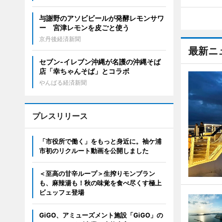
与謝野のアソビビールが発酵レモンサワ
ー 宮津レモンを皮ごと使う
京丹後経済新聞
最新ニ
セブン‐イレブン沖縄が名護の沖縄そば
店「幸ちゃんそば」とコラボ
やんばる経済新聞
プレスリリース
「市役所で働く」をもっと身近に。袖ケ浦
市初のリクルート動画を公開しました
＜至高の甘辛ループ＞生搾りモンブラン
も、麻辣湯も！秋の味覚を食べ尽くす極上
ビュッフェ登場
GiGO、アミューズメント施設「GiGO」の