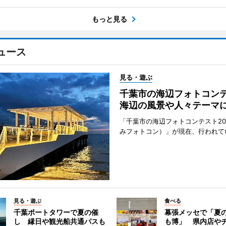
もっと見る
ュース
見る・遊ぶ
千葉市の海辺フォトコ
海辺の風景や人々テーマ
「千葉市の海辺フォトコンテスト20
みフォトコン）」が現在、行われて
見る・遊ぶ
食べる
千葉ポートタワーで夏の催
幕張メッセで「夏
し 縁日や観光船共通パスも
も博」 県内店や