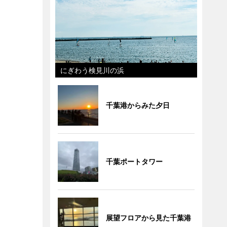
にぎわう検見川の浜
千葉港からみた夕日
千葉ポートタワー
展望フロアから見た千葉港