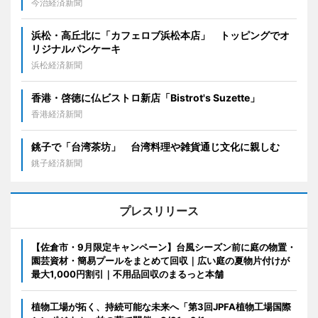
今治経済新聞
浜松・高丘北に「カフェロブ浜松本店」 トッピングでオ
リジナルパンケーキ
浜松経済新聞
香港・啓徳に仏ビストロ新店「Bistrot's Suzette」
香港経済新聞
銚子で「台湾茶坊」 台湾料理や雑貨通じ文化に親しむ
銚子経済新聞
プレスリリース
【佐倉市・9月限定キャンペーン】台風シーズン前に庭の物置・
園芸資材・簡易プールをまとめて回収｜広い庭の夏物片付けが
最大1,000円割引｜不用品回収のまるっと本舗
植物工場が拓く、持続可能な未来へ「第3回JPFA植物工場国際