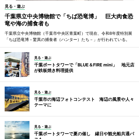
見る・遊ぶ
千葉県立中央博物館で「ちば恐竜博」 巨大肉食恐
竜や海の捕食者も
千葉県立中央博物館（千葉市中央区青葉町）で現在、令和8年度特別展
「ちば恐竜博－驚異の捕食者（ハンター）たち－」が行われている。
見る・遊ぶ
千葉ポートタワーで「BLUE＆FIRE mini」 地元店
が鉄板焼き料理提供
見る・遊ぶ
千葉市の海辺フォトコンテスト 海辺の風景や人々
テーマに
見る・遊ぶ
千葉ポートタワーで夏の催し 縁日や観光船共通パ