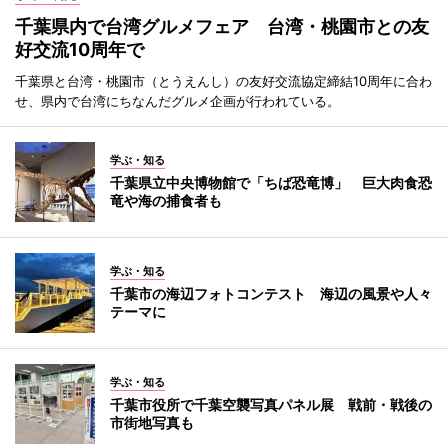
千葉県内で台湾グルメフェア 台湾・桃園市との友
好交流10周年で
千葉県と台湾・桃園市（とうえんし）の友好交流協定締結10周年に合わ
せ、県内で台湾にちなんだグルメ企画が行われている。
学ぶ・知る
千葉県立中央博物館で「ちば恐竜博」 巨大肉食恐
竜や海の捕食者も
学ぶ・知る
千葉市の海辺フォトコンテスト 海辺の風景や人々
テーマに
学ぶ・知る
千葉市役所で千葉空襲写真パネル展 戦前・戦後の
市街地写真も