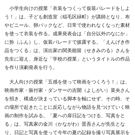
小学生向けの授業「衣装をつくって仮装パレードをしよ
う！」は、子ども創造室（稲毛区緑町）が講師となり、布
やビニール、卵パックなど、日常で使われなくなった素材
を使って衣装を作る。成果発表会は「自分以外のなにか」
に扮（ふん）し、仮装パレードで披露する。「えんげき作
品をつくる」は、演出家の関美能留（せきみのる）さんを
先生に迎え、身近な「学校の授業」というタイトルの作品
を作り演劇発表を行う。
大人向けの授業「五感を使って映画をつくろう！」は、
映画作家・振付家・ダンサーの吉開（よしがい）菜央さん
を招き、構成が決まっている脚本を軸にせず、その時、そ
の場所で起きたことに反応しながら物語を見つけていく映
画の制作を試みる。「夏への扉日記をつける、写真をと
る」は、写真家の金川（かながわ）晋吾さんが先生とな
り、日記と写真を使って今年の夏の記録を撮り写真展示を