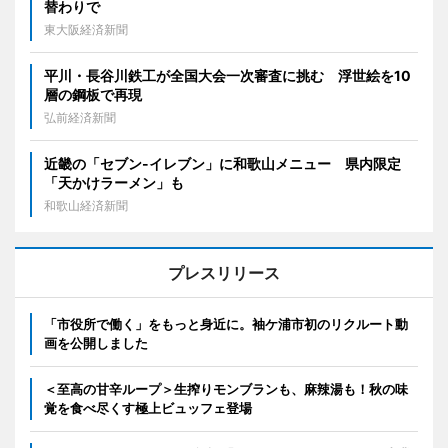
替わりで
東大阪経済新聞
平川・長谷川鉄工が全国大会一次審査に挑む 浮世絵を10
層の鋼板で再現
弘前経済新聞
近畿の「セブン-イレブン」に和歌山メニュー 県内限定
「天かけラーメン」も
和歌山経済新聞
プレスリリース
「市役所で働く」をもっと身近に。袖ケ浦市初のリクルート動
画を公開しました
＜至高の甘辛ループ＞生搾りモンブランも、麻辣湯も！秋の味
覚を食べ尽くす極上ビュッフェ登場