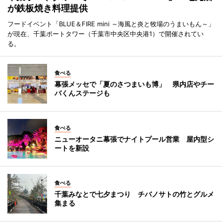
が鉄板焼き料理提供
フードイベント「BLUE＆FIRE mini ～海風と炎と牧場のうまいもん～」
が現在、千葉ポートタワー（千葉市中央区中央港1）で開催されてい
る。
食べる
幕張メッセで「夏のさつまいも博」 県内店やチー
バくんステージも
食べる
ニューオータニ幕張でナイトプール営業 屋内型シ
ートを新設
食べる
千葉みなとで七夕まつり チバノサトの竹とグルメ
集まる