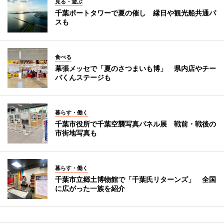
見る・遊ぶ
千葉ポートタワーで夏の催し 縁日や観光船共通パ
スも
食べる
幕張メッセで「夏のさつまいも博」 県内店やチー
バくんステージも
暮らす・働く
千葉市役所で千葉空襲写真パネル展 戦前・戦後の
市街地写真も
暮らす・働く
千葉市立郷土博物館で「千葉氏リターンズ」 全国
に広がった一族を紹介