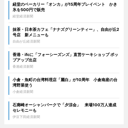
経堂のベーカリー「オンカ」が15周年プレイベント かき
氷を500円で販売
経堂経済新聞
抹茶・日本茶カフェ「ナナズグリーンティー」、自由が丘2
号店 新メニューも
自由が丘経済新聞
香港・ifcに「フォーシーズンズ」直営ケーキショップ ポッ
プアップ出店
香港経済新聞
小倉・魚町の台湾料理店「麗白」が10周年 小倉南産の台
湾野菜使う
小倉経済新聞
石廊崎オーシャンパークで「夕涼会」 来場100万人達成
セレモニーも
伊豆下田経済新聞