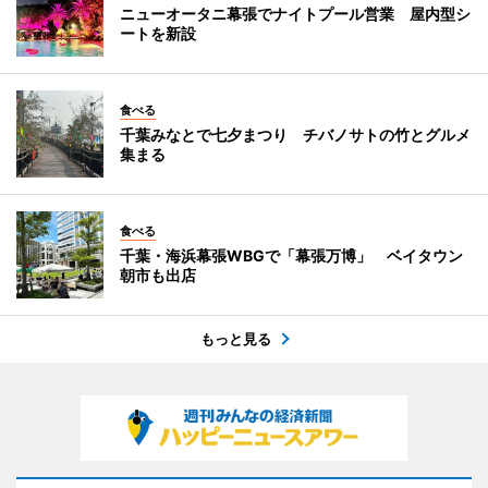
ニューオータニ幕張でナイトプール営業 屋内型シ
ートを新設
食べる
千葉みなとで七夕まつり チバノサトの竹とグルメ
集まる
食べる
千葉・海浜幕張WBGで「幕張万博」 ベイタウン
朝市も出店
もっと見る