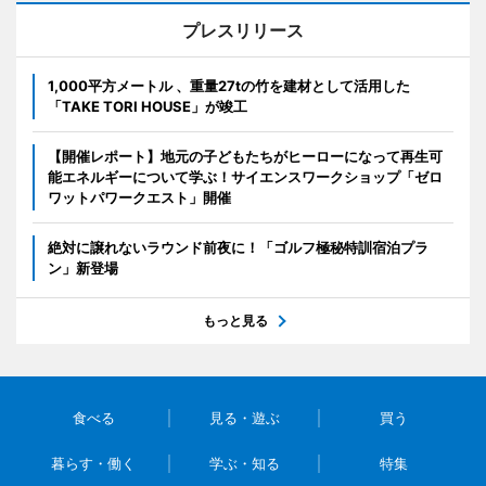
プレスリリース
1,000平方メートル 、重量27tの竹を建材として活用した
「TAKE TORI HOUSE」が竣工
【開催レポート】地元の子どもたちがヒーローになって再生可
能エネルギーについて学ぶ！サイエンスワークショップ「ゼロ
ワットパワークエスト」開催
絶対に譲れないラウンド前夜に！「ゴルフ極秘特訓宿泊プラ
ン」新登場
もっと見る
食べる
見る・遊ぶ
買う
暮らす・働く
学ぶ・知る
特集