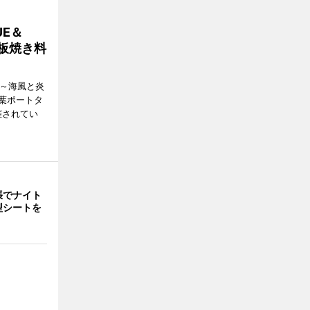
E＆
鉄板焼き料
i ～海風と炎
葉ポートタ
催されてい
張でナイト
型シートを