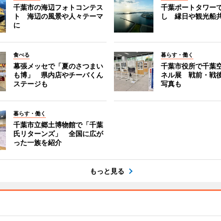
千葉市の海辺フォトコンテス
千葉ポートタワー
ト 海辺の風景や人々テーマ
し 縁日や観光船
に
食べる
暮らす・働く
幕張メッセで「夏のさつまい
千葉市役所で千葉
も博」 県内店やチーバくん
ネル展 戦前・戦
ステージも
写真も
暮らす・働く
千葉市立郷土博物館で「千葉
氏リターンズ」 全国に広が
った一族を紹介
もっと見る