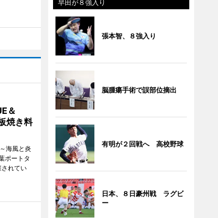
早田が８強入り
張本智、８強入り
脳腫瘍手術で誤部位摘出
E＆
鉄板焼き料
有明が２回戦へ 高校野球
i ～海風と炎
葉ポートタ
催されてい
日本、８日豪州戦 ラグビ
ー