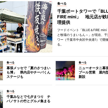
食べる
千葉ポートタワーで「BLU
FIRE mini」 地元店が
理提供
フードイベント「BLUE＆FIRE min
と牧場のうまいもん～」が現在、千
ワー（千葉市中央区中央港1）で開
る。
食べる
食べる
幕張メッセで「夏のさつまい
ニューオータニ幕
も博」 県内店やチーバくん
プール営業 屋内
ステージも
新設
食べる
千葉みなとで七夕まつり チ
バノサトの竹とグルメ集まる