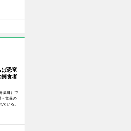
ちば恐竜
の捕食者
青葉町）で
博－驚異の
れている。