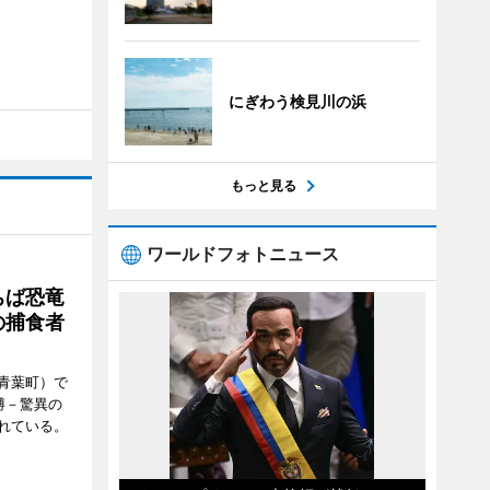
にぎわう検見川の浜
もっと見る
ワールドフォトニュース
ちば恐竜
の捕食者
青葉町）で
博－驚異の
れている。