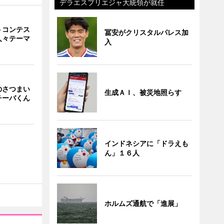
デラエスプリエジャ大統領が就任
トコンテス
冨安がクリスタルパレス加
人々テーマ
入
のさつまい
生成ＡＩ、被災地照らす
チーバくん
インドネシアに「ドラえも
ん」１６人
ホルムズ通航で「進展」