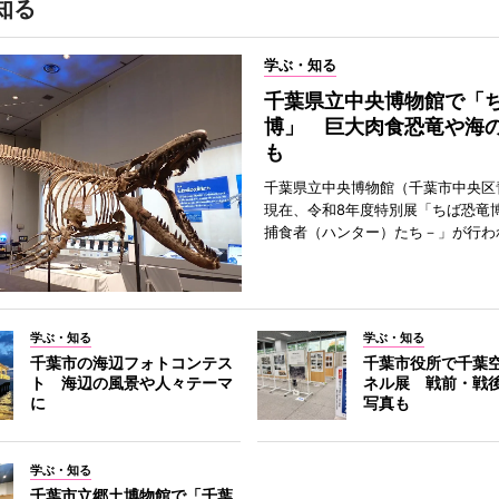
知る
学ぶ・知る
千葉県立中央博物館で「
博」 巨大肉食恐竜や海
も
千葉県立中央博物館（千葉市中央区
現在、令和8年度特別展「ちば恐竜
捕食者（ハンター）たち－」が行わ
学ぶ・知る
学ぶ・知る
千葉市の海辺フォトコンテス
千葉市役所で千葉
ト 海辺の風景や人々テーマ
ネル展 戦前・戦
に
写真も
学ぶ・知る
千葉市立郷土博物館で「千葉