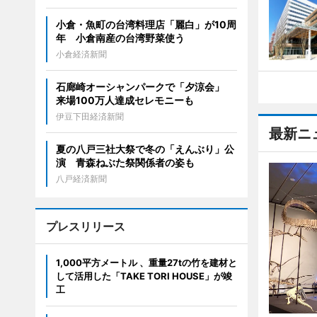
小倉・魚町の台湾料理店「麗白」が10周
年 小倉南産の台湾野菜使う
小倉経済新聞
石廊崎オーシャンパークで「夕涼会」
来場100万人達成セレモニーも
伊豆下田経済新聞
最新ニ
夏の八戸三社大祭で冬の「えんぶり」公
演 青森ねぶた祭関係者の姿も
八戸経済新聞
プレスリリース
1,000平方メートル 、重量27tの竹を建材と
して活用した「TAKE TORI HOUSE」が竣
工