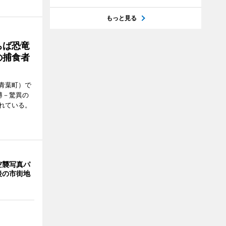
もっと見る
ちば恐竜
の捕食者
青葉町）で
博－驚異の
れている。
空襲写真パ
後の市街地