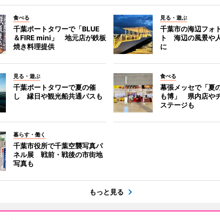
食べる
見る・遊ぶ
千葉ポートタワーで「BLUE
千葉市の海辺フォ
＆FIRE mini」 地元店が鉄板
ト 海辺の風景や
焼き料理提供
に
見る・遊ぶ
食べる
千葉ポートタワーで夏の催
幕張メッセで「夏
し 縁日や観光船共通パスも
も博」 県内店や
ステージも
暮らす・働く
千葉市役所で千葉空襲写真パ
ネル展 戦前・戦後の市街地
写真も
もっと見る