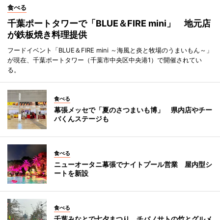
食べる
千葉ポートタワーで「BLUE＆FIRE mini」 地元店
が鉄板焼き料理提供
フードイベント「BLUE＆FIRE mini ～海風と炎と牧場のうまいもん～」
が現在、千葉ポートタワー（千葉市中央区中央港1）で開催されてい
る。
食べる
幕張メッセで「夏のさつまいも博」 県内店やチー
バくんステージも
食べる
ニューオータニ幕張でナイトプール営業 屋内型シ
ートを新設
食べる
千葉みなとで七夕まつり チバノサトの竹とグルメ