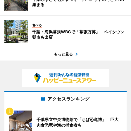
集まる
食べる
千葉・海浜幕張WBGで「幕張万博」 ベイタウン
朝市も出店
もっと見る
アクセスランキング
千葉県立中央博物館で「ちば恐竜博」 巨大
肉食恐竜や海の捕食者も