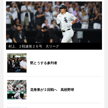
村上、２戦連発２６号 大リーグ
黙とうする参列者
花巻東が２回戦へ 高校野球