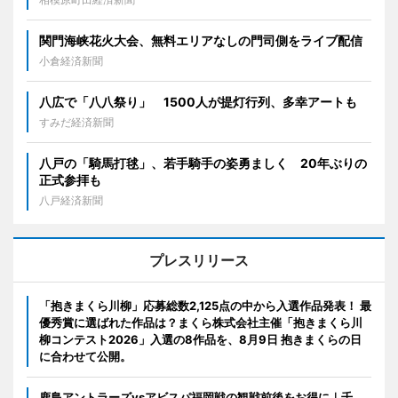
関門海峡花火大会、無料エリアなしの門司側をライブ配信
小倉経済新聞
八広で「八八祭り」 1500人が提灯行列、多幸アートも
すみだ経済新聞
八戸の「騎馬打毬」、若手騎手の姿勇ましく 20年ぶりの
正式参拝も
八戸経済新聞
プレスリリース
「抱きまくら川柳」応募総数2,125点の中から入選作品発表！ 最
優秀賞に選ばれた作品は？まくら株式会社主催「抱きまくら川
柳コンテスト2026」入選の8作品を、8月9日 抱きまくらの日
に合わせて公開。
鹿島アントラーズvsアビスパ福岡戦の観戦前後をお得に｜千