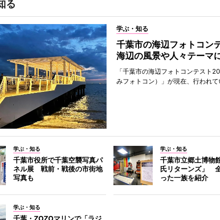
知る
学ぶ・知る
千葉市の海辺フォトコ
海辺の風景や人々テーマ
「千葉市の海辺フォトコンテスト20
みフォトコン）」が現在、行われて
学ぶ・知る
学ぶ・知る
千葉市役所で千葉空襲写真パ
千葉市立郷土博物
ネル展 戦前・戦後の市街地
氏リターンズ」 
写真も
った一族を紹介
学ぶ・知る
千葉・ZOZOマリンで「ラジ