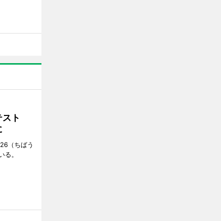
ンテスト
に
26（ちばう
いる。