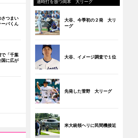
適時打を放つ岡本 大リーグ
のさつまい
大谷、今季初の２発 大リ
チーバくん
ーグ
館で「千葉
大谷、イメージ調査で１位
全国に広が
先発した菅野 大リーグ
米大統領ヘリに民間機接近