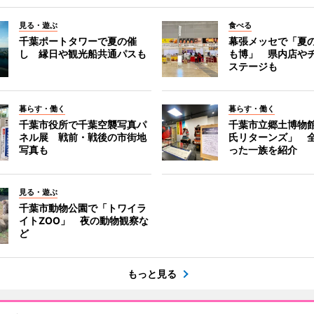
見る・遊ぶ
食べる
千葉ポートタワーで夏の催
幕張メッセで「夏
し 縁日や観光船共通パスも
も博」 県内店や
ステージも
暮らす・働く
暮らす・働く
千葉市役所で千葉空襲写真パ
千葉市立郷土博物
ネル展 戦前・戦後の市街地
氏リターンズ」 
写真も
った一族を紹介
見る・遊ぶ
千葉市動物公園で「トワイラ
イトZOO」 夜の動物観察な
ど
もっと見る