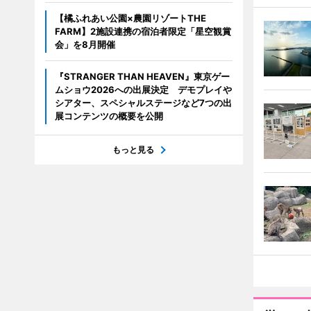
【橘ふれあい公園×農園リゾートTHE
FARM】2施設連携の宿泊者限定「星空観賞
会」を8月開催
『STRANGER THAN HEAVEN』東京ゲー
ムショウ2026への出展決定 デモプレイや
シアター、スペシャルステージなど7つの出
展コンテンツの概要を公開
もっと見る