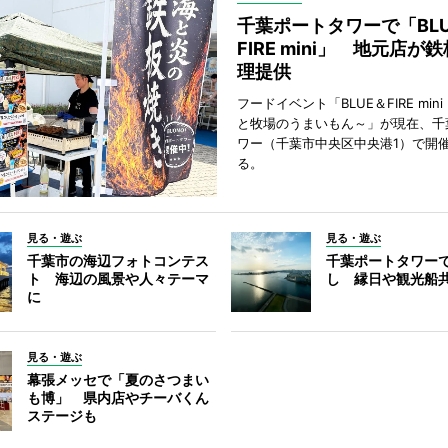
千葉ポートタワーで「BLU
FIRE mini」 地元店が
理提供
フードイベント「BLUE＆FIRE min
と牧場のうまいもん～」が現在、千
ワー（千葉市中央区中央港1）で開
る。
見る・遊ぶ
見る・遊ぶ
千葉市の海辺フォトコンテス
千葉ポートタワー
ト 海辺の風景や人々テーマ
し 縁日や観光船
に
見る・遊ぶ
幕張メッセで「夏のさつまい
も博」 県内店やチーバくん
ステージも