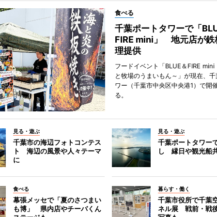
食べる
千葉ポートタワーで「BLU
FIRE mini」 地元店が
理提供
フードイベント「BLUE＆FIRE min
と牧場のうまいもん～」が現在、千
ワー（千葉市中央区中央港1）で開
る。
見る・遊ぶ
見る・遊ぶ
千葉市の海辺フォトコンテス
千葉ポートタワー
ト 海辺の風景や人々テーマ
し 縁日や観光船
に
食べる
暮らす・働く
幕張メッセで「夏のさつまい
千葉市役所で千葉
も博」 県内店やチーバくん
ネル展 戦前・戦