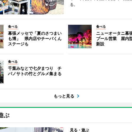
る。
食べる
食べる
幕張メッセで「夏のさつまい
ニューオータニ幕
も博」 県内店やチーバくん
プール営業 屋内
ステージも
新設
食べる
千葉みなとで七夕まつり チ
バノサトの竹とグルメ集まる
もっと見る
遊ぶ
見る・遊ぶ