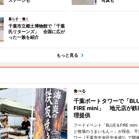
ステージも
写真も
暮らす・働く
千葉市立郷土博物館で「千葉
氏リターンズ」 全国に広が
った一族を紹介
もっと見る
食べる
千葉ポートタワーで「BLU
FIRE mini」 地元店が
理提供
フードイベント「BLUE＆FIRE min
と牧場のうまいもん～」が現在、千
ワー（千葉市中央区中央港1）で開