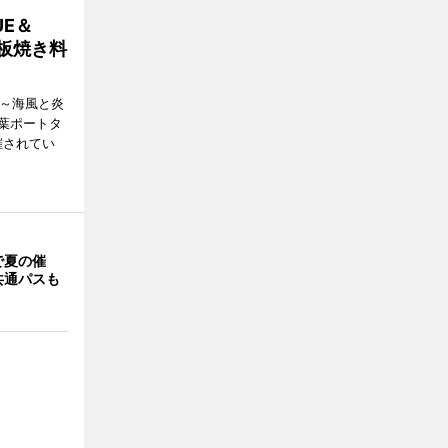
E＆
鉄板焼き料
i ～海風と炎
葉ポートタ
催されてい
で夏の催
共通パスも