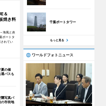
E＆
鉄板焼き料
千葉ポートタワー
i ～海風と炎
葉ポートタ
もっと見る
催されてい
ワールドフォトニュース
で夏の催
共通パスも
空襲写真パ
後の市街地