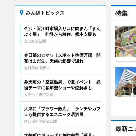
みん経トピックス
特集
金沢・近江町市場入り口に肉まん「まん
ぷく屋」 能登から移住、熊本支援も
金沢経済新聞
春日部のヒマワリスポット準備万端 開
花はまだ先、天候の影響で遅れ
春日部経済新聞
弁天町の「空庭温泉」で夏イベント 妖
怪テーマに参加型ショーや謎解きも
大阪ベイ経済新聞
大津に「フラワー飯店」 ランチやカフ
ェも提供するエスニック居酒屋
びわ湖大津経済新聞
最新ニ
大井町にギョーザと創作中華「蓮月」