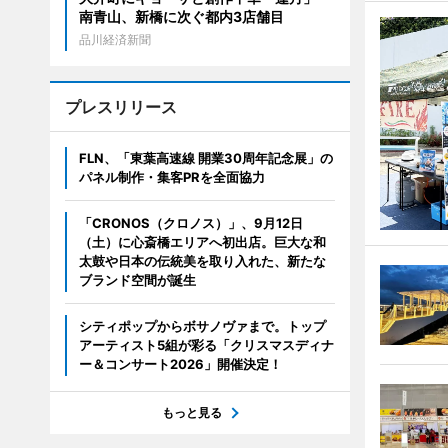
南青山、新橋に次ぐ都内3店舗目
品川経済新聞
プレスリリース
FLN、「東葉高速線 開業30周年記念展」の
パネル制作・集客PRを全面協力
「CRONOS（クロノス）」、9月12日
（土）に心斎橋エリアへ初出店。巨大な和
太鼓や日本の伝統美を取り入れた、新たな
ブランド空間が誕生
シティポップからボサノヴァまで。トップ
アーティスト5組が彩る「クリスマスディナ
ー＆コンサート2026」開催決定！
もっと見る