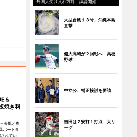
外国人受け入れ方針、議論開始
大型台風１３号、沖縄本島
直撃
健大高崎が２回戦へ 高校
野球
中立公、補正検討を要請
E＆
鉄板焼き料
吉田は２安打１打点 大リ
i ～海風と炎
ーグ
葉ポートタ
催されてい