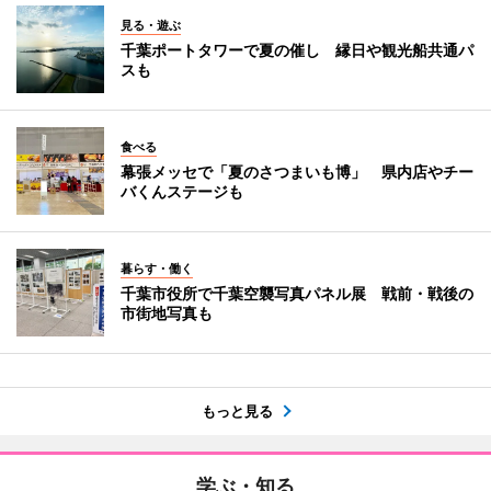
見る・遊ぶ
千葉ポートタワーで夏の催し 縁日や観光船共通パ
スも
食べる
幕張メッセで「夏のさつまいも博」 県内店やチー
バくんステージも
暮らす・働く
千葉市役所で千葉空襲写真パネル展 戦前・戦後の
市街地写真も
もっと見る
学ぶ・知る