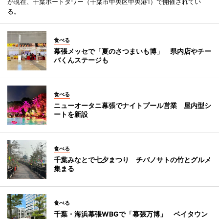
が現在、千葉ポートタワー（千葉市中央区中央港1）で開催されてい
る。
食べる
幕張メッセで「夏のさつまいも博」 県内店やチー
バくんステージも
食べる
ニューオータニ幕張でナイトプール営業 屋内型シ
ートを新設
食べる
千葉みなとで七夕まつり チバノサトの竹とグルメ
集まる
食べる
千葉・海浜幕張WBGで「幕張万博」 ベイタウン