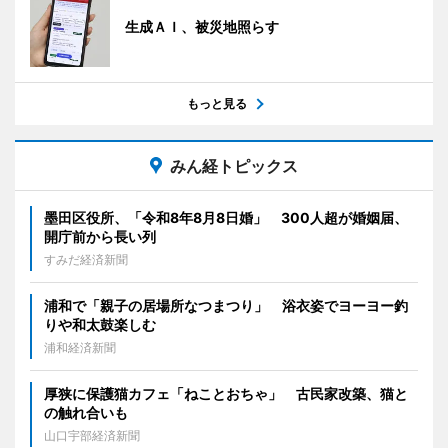
生成ＡＩ、被災地照らす
もっと見る
みん経トピックス
墨田区役所、「令和8年8月8日婚」 300人超が婚姻届、
開庁前から長い列
すみだ経済新聞
浦和で「親子の居場所なつまつり」 浴衣姿でヨーヨー釣
りや和太鼓楽しむ
浦和経済新聞
厚狭に保護猫カフェ「ねことおちゃ」 古民家改築、猫と
の触れ合いも
山口宇部経済新聞