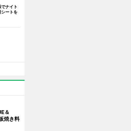
張でナイト
型シートを
E＆
鉄板焼き料