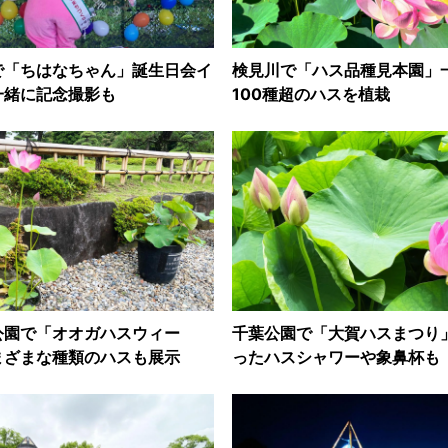
で「ちはなちゃん」誕生日会イ
検見川で「ハス品種見本園
一緒に記念撮影も
100種超のハスを植栽
公園で「オオガハスウィー
千葉公園で「大賀ハスまつり
まざまな種類のハスも展示
ったハスシャワーや象鼻杯も