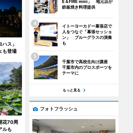
E＆FIRE mini」 地元店が
鉄板焼き料理提供
イトーヨーカドー幕張店で
人をつなぐ「幕張セッショ
ン」 ブルーグラスの演奏
も
「ヨハス」
ェも登場
千葉市で高校生向け講座
千葉市内のプロスポーツを
テーマに
もっと見る
フォトフラッシュ
花70周
アルも