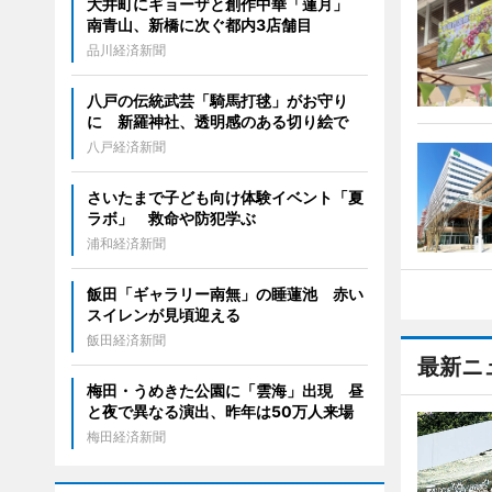
大井町にギョーザと創作中華「蓮月」
南青山、新橋に次ぐ都内3店舗目
品川経済新聞
八戸の伝統武芸「騎馬打毬」がお守り
に 新羅神社、透明感のある切り絵で
八戸経済新聞
さいたまで子ども向け体験イベント「夏
ラボ」 救命や防犯学ぶ
浦和経済新聞
飯田「ギャラリー南無」の睡蓮池 赤い
スイレンが見頃迎える
飯田経済新聞
最新ニ
梅田・うめきた公園に「雲海」出現 昼
と夜で異なる演出、昨年は50万人来場
梅田経済新聞