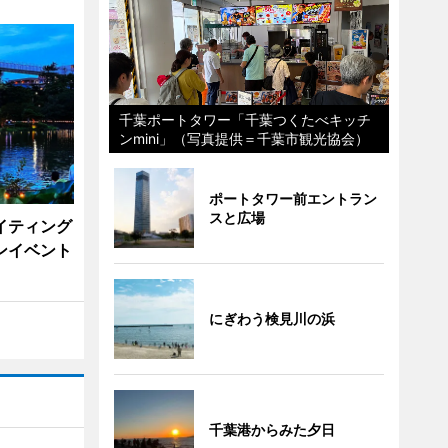
千葉ポートタワー「千葉つくたべキッチ
ンmini」（写真提供＝千葉市観光協会）
ポートタワー前エントラン
スと広場
イティング
ンイベント
にぎわう検見川の浜
千葉港からみた夕日