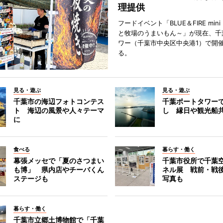
理提供
フードイベント「BLUE＆FIRE min
と牧場のうまいもん～」が現在、千
ワー（千葉市中央区中央港1）で開
る。
見る・遊ぶ
見る・遊ぶ
千葉市の海辺フォトコンテス
千葉ポートタワー
ト 海辺の風景や人々テーマ
し 縁日や観光船
に
食べる
暮らす・働く
幕張メッセで「夏のさつまい
千葉市役所で千葉
も博」 県内店やチーバくん
ネル展 戦前・戦
ステージも
写真も
暮らす・働く
千葉市立郷土博物館で「千葉