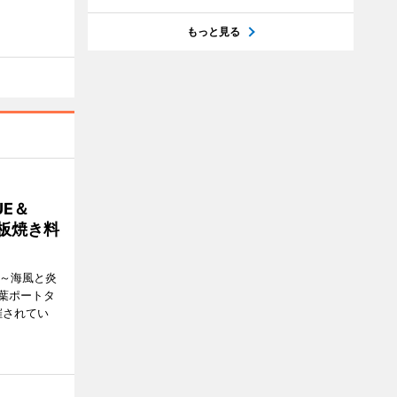
もっと見る
E＆
鉄板焼き料
i ～海風と炎
葉ポートタ
催されてい