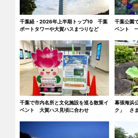
千葉経・2026年上半期トップ10 千葉
千葉公園
ポートタワーや大賀ハスまつりなど
ベント 
千葉で市内名所と文化施設を巡る散策イ
幕張海浜
ベント 大賀ハス見頃に合わせ
ク」 さ