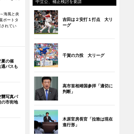
中立公、補正検討を要請
i ～海風と炎
吉田は２安打１打点 大リ
葉ポートタ
ーグ
催されてい
千賀の力投 大リーグ
で夏の催
共通パスも
高市首相靖国参拝「適切に
判断」
空襲写真パ
後の市街地
木原官房長官「拉致は現在
進行形」