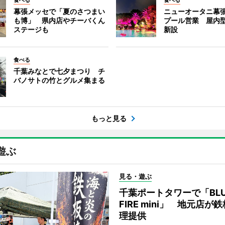
食べる
食べる
幕張メッセで「夏のさつまい
ニューオータニ幕
も博」 県内店やチーバくん
プール営業 屋内
ステージも
新設
食べる
千葉みなとで七夕まつり チ
バノサトの竹とグルメ集まる
もっと見る
遊ぶ
見る・遊ぶ
千葉ポートタワーで「BLU
FIRE mini」 地元店が
理提供