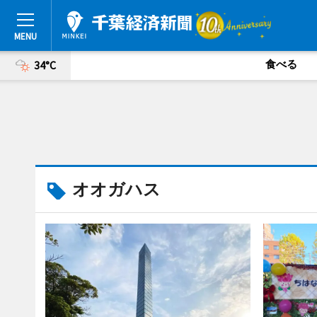
食べる
34°C
オオガハス